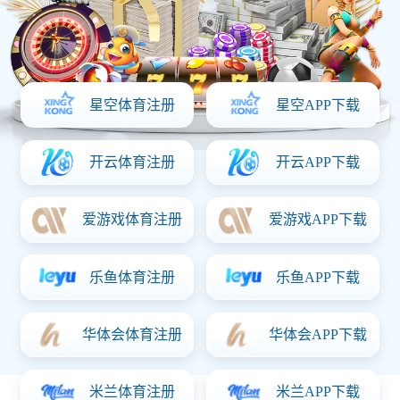
立即下载米兰体育·米兰官方网站APP