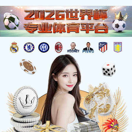
立即注册
米兰体育·米兰官方网
站
官网 · 权威体育数据
平台
米兰体育·米兰官方网站 OFFICIAL WEBSITE
自2022年创立以来，
米兰体育·米兰官方网站
致力于为
用户提供包括NBA、英超、欧洲杯、LPL在内的热门赛
事直播与数据服务，广受用户信赖。