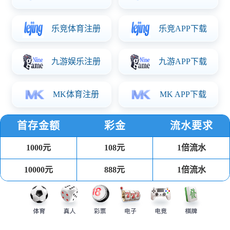
首页
/
体育动态
/ 正文
2026-06-06 15:03
68 次阅读
灰熊解雇总经理克莱曼 老板佩拉亲自操盘
选帅工作
孟菲斯灰熊队管理层迎来重大变动。北京时间4月16
日，灰熊官方正式宣布，解雇担任球队总经理四年的
扎克·克莱曼。这一决定意味着球队将进入全新的管理
层时代，而据多方消息确认，老板罗伯特·佩拉将亲自
操盘接下来的选帅工作，这一举措在联盟中颇为罕
见，也凸显了灰熊高层对球队未来方向的极度重视。